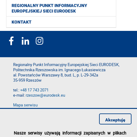
REGIONALNY PUNKT INFORMACYJNY
EUROPEJSKIEJ SIECI EURODESK
KONTAKT
Regionalny Punkt Informacyjny Europejskiej Sieci EURODESK,
Politechnika Rzeszowska im. Ignacego Łukasiewicza
al. Powstańców Warszawy 8, bud. L, p. L-29-342a
35-959 Rzeszów
tel.:
+48 17 743 2071
e-mail:
rzeszow@eurodesk.eu
Mapa serwisu
Deklaracja dostępności
Polityka prywatności
Akceptuję
Zgłoś błąd na stronie
Nasze serwisy używają informacji zapisanych w plikach