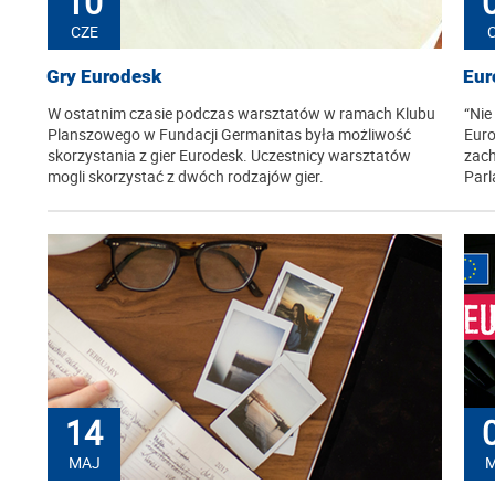
10
CZE
Gry Eurodesk
Eur
W ostatnim czasie podczas warsztatów w ramach Klubu
“Nie
Planszowego w Fundacji Germanitas była możliwość
Euro
skorzystania z gier Eurodesk. Uczestnicy warsztatów
zach
mogli skorzystać z dwóch rodzajów gier.
Parl
14
MAJ