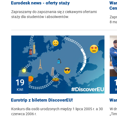
Eurodesk news - oferty staży
War
Cen
Zapraszamy do zapoznania się z ciekawymi ofertami
staży dla studentów i absolwentów.
Zapr
8 ma
19
KWI
Eurotrip z biletem DiscoverEU!
War
Konkurs dla osób urodzonych między 1 lipca 2005 r. a 30
W dn
czerwca 2006 r.
„Tim