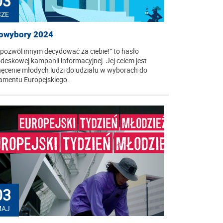
03
CZE
owybory 2024
 pozwól innym decydować za ciebie!” to hasło
deskowej kampanii informacyjnej. Jej celem jest
ęcenie młodych ludzi do udziału w wyborach do
amentu Europejskiego.
03
MAJ