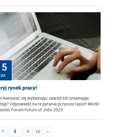
15
KWI
ryj rynek pracy!
 kierować się wybierając zawód lub zmieniając
esję? Odpowiedź na te pytania przynosi raport World
omic Forum Future of Jobs 2023.
7
8
9
10