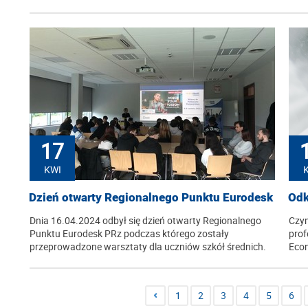
17
KWI
Dzień otwarty Regionalnego Punktu Eurodesk
Odk
Dnia 16.04.2024 odbył się dzień otwarty Regionalnego
Czym
Punktu Eurodesk PRz podczas którego zostały
prof
przeprowadzone warsztaty dla uczniów szkół średnich.
Econ
1
2
3
4
5
6