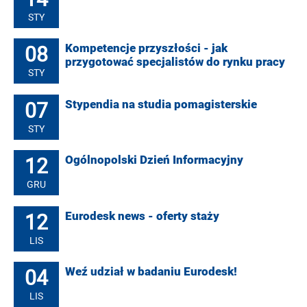
STY
08
Kompetencje przyszłości - jak
przygotować specjalistów do rynku pracy
STY
07
Stypendia na studia pomagisterskie
STY
12
Ogólnopolski Dzień Informacyjny
GRU
12
Eurodesk news - oferty staży
LIS
04
Weź udział w badaniu Eurodesk!
LIS