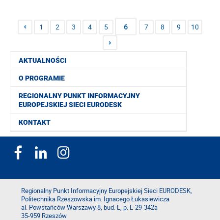
1
2
3
4
5
6
7
8
9
10
AKTUALNOŚCI
O PROGRAMIE
REGIONALNY PUNKT INFORMACYJNY
EUROPEJSKIEJ SIECI EURODESK
KONTAKT
Regionalny Punkt Informacyjny Europejskiej Sieci EURODESK,
Politechnika Rzeszowska im. Ignacego Łukasiewicza
al. Powstańców Warszawy 8, bud. L, p. L-29-342a
35-959 Rzeszów